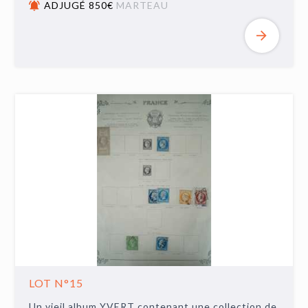
ADJUGÉ 850€
MARTEAU
LOT N°15
Un vieil album YVERT contenant une collection de