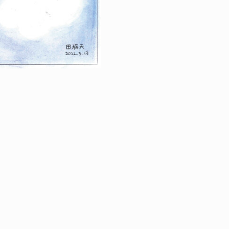
RETOUR À LA VE
LES JEUX ARTIS
CHATEAU DE SW
|
ÉGALES
PROTECTION DES DONNÉES