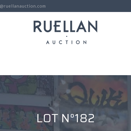
o@ruellanauction.com
N
LOT N°182