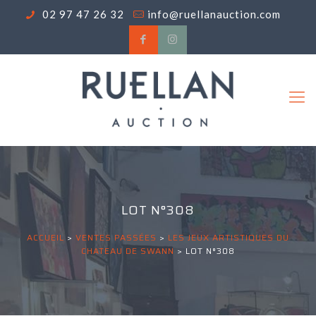
02 97 47 26 32
info@ruellanauction.com
LOT N°308
ACCUEIL
>
VENTES PASSÉES
>
LES JEUX ARTISTIQUES DU
CHATEAU DE SWANN
>
LOT N°308