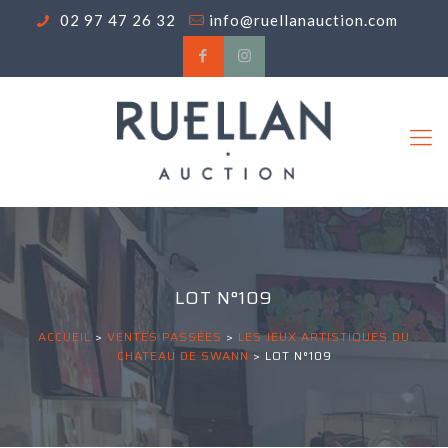
02 97 47 26 32
info@ruellanauction.com
LOT N°109
ACCUEIL
>
VENTES PASSÉES
>
LES JEUX ARTISTIQUES DU
CHATEAU DE SWANN
>
LOT N°109