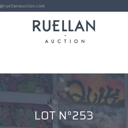
o@ruellanauction.com
N
LOT N°253