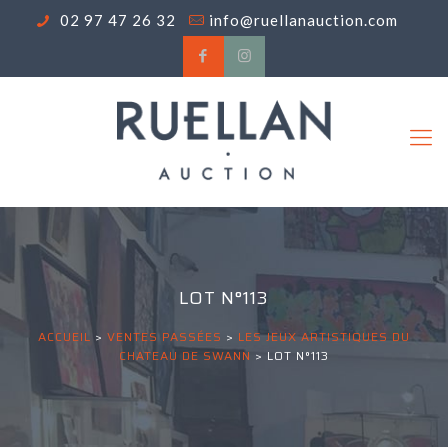
02 97 47 26 32
info@ruellanauction.com
LOT N°113
ACCUEIL
>
VENTES PASSÉES
>
LES JEUX ARTISTIQUES DU
CHATEAU DE SWANN
>
LOT N°113