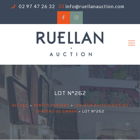
02 97 47 26 32
info@ruellanauction.com
LOT N°262
ACCUEIL
>
VENTES PASSÉES
>
LES JEUX ARTISTIQUES DU
CHATEAU DE SWANN
>
LOT N°262