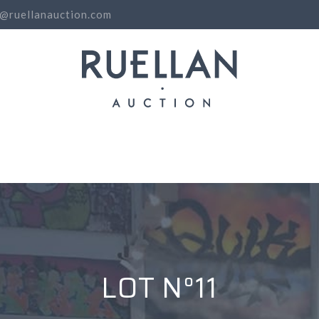
o@ruellanauction.com
N
LOT N°11