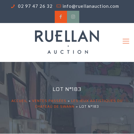
02 97 47 26 32
info@ruellanauction.com
LOT N°183
ACCUEIL
>
VENTES PASSÉES
>
LES JEUX ARTISTIQUES DU
CHATEAU DE SWANN
>
LOT N°183