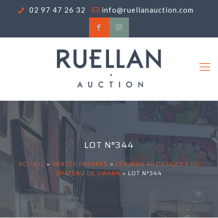
02 97 47 26 32
info@ruellanauction.com
LOT N°344
ACCUEIL
>
VENTES PASSÉES
>
LES JEUX ARTISTIQUES DU
CHATEAU DE SWANN
>
LOT N°344