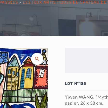
PASSÉES
>
LES JEUX ARTISTIQUES DU CHATEAU D
LOT N°126
Yiwen WANG, "Mythe 
papier, 26 x 38 cm.