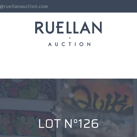
o@ruellanauction.com
N
LOT N°126