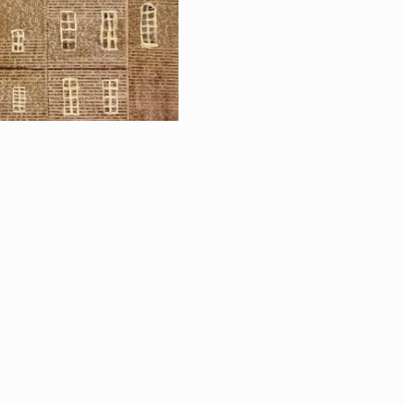
RETOUR À LA VE
LES JEUX ARTIS
CHATEAU DE SW
|
ÉGALES
PROTECTION DES DONNÉES