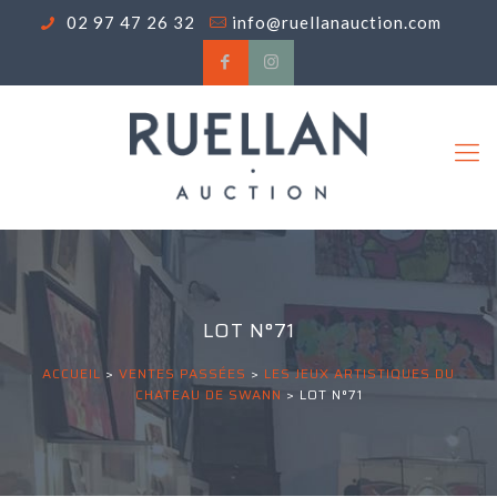
02 97 47 26 32
info@ruellanauction.com
LOT N°71
ACCUEIL
>
VENTES PASSÉES
>
LES JEUX ARTISTIQUES DU
CHATEAU DE SWANN
>
LOT N°71