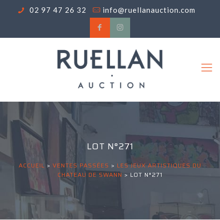
02 97 47 26 32
info@ruellanauction.com
LOT N°271
ACCUEIL
>
VENTES PASSÉES
>
LES JEUX ARTISTIQUES DU
CHATEAU DE SWANN
>
LOT N°271