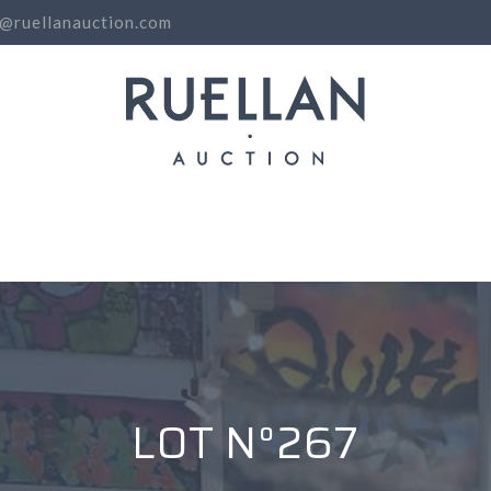
o@ruellanauction.com
N
LOT N°267