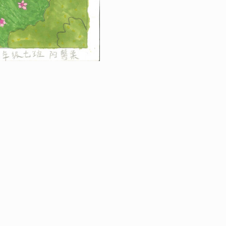
RETOUR À LA VE
LES JEUX ARTIS
CHATEAU DE SW
|
ÉGALES
PROTECTION DES DONNÉES