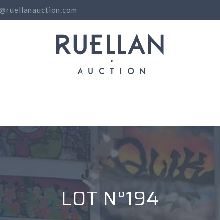
o@ruellanauction.com
N
LOT N°194