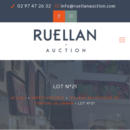
02 97 47 26 32
info@ruellanauction.com
LOT N°21
ACCUEIL
>
VENTES PASSÉES
>
LES JEUX ARTISTIQUES DU
CHATEAU DE SWANN
>
LOT N°21