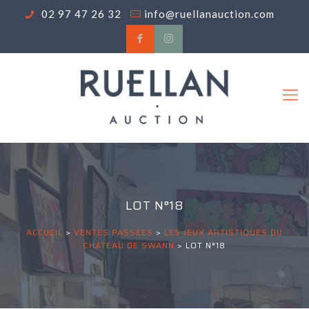
02 97 47 26 32
info@ruellanauction.com
LOT N°18
ACCUEIL
>
VENTES PASSÉES
>
LES JEUX ARTISTIQUES DU
CHATEAU DE SWANN
>
LOT N°18