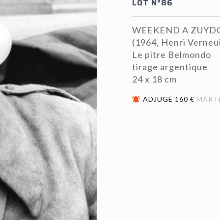
LOT N°86
WEEKEND A ZUYD
(1964, Henri Verneui
Le pitre Belmondo
tirage argentique
24 x 18 cm
ADJUGÉ 160 €
MART