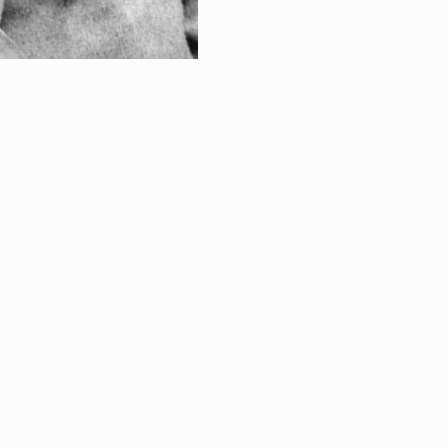
RETOUR À LA VE
L'ÂGE D'OR DU 
GILLES DURIEU...
|
ÉGALES
PROTECTION DES DONNÉES