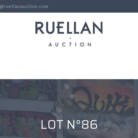
o@ruellanauction.com
N
LOT N°86