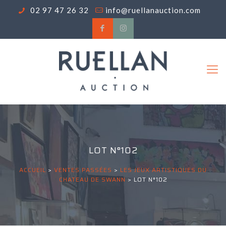
02 97 47 26 32
info@ruellanauction.com
LOT N°102
ACCUEIL
>
VENTES PASSÉES
>
LES JEUX ARTISTIQUES DU
CHATEAU DE SWANN
>
LOT N°102