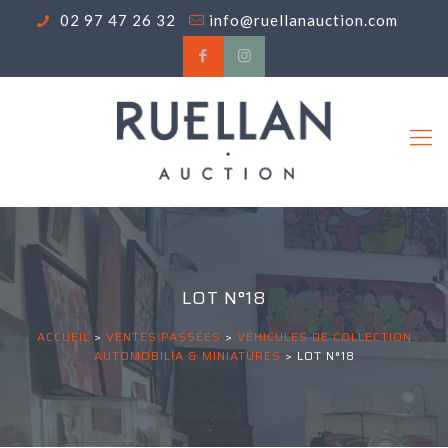
02 97 47 26 32
info@ruellanauction.com
LOT N°18
ACCUEIL
>
VENTES PASSÉES
>
VÉHICULES DE COLLECTION
AUTOMOBILIA & MINIATURES
>
LOT N°18