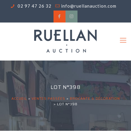
02 97 47 26 32
info@ruellanauction.com
LOT N°398
ACCUEIL
>
VENTES PASSÉES
>
BROCANTE & DÉCORATION
>
LOT N°398