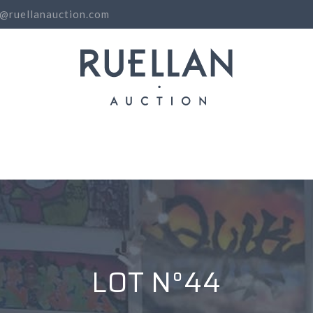
o@ruellanauction.com
N
LOT N°44