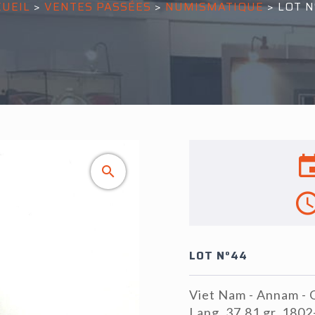
CUEIL
>
VENTES PASSÉES
>
NUMISMATIQUE
>
LOT N
LOT N°44
Viet Nam - Annam - G
Lang, 37,81 gr. 180