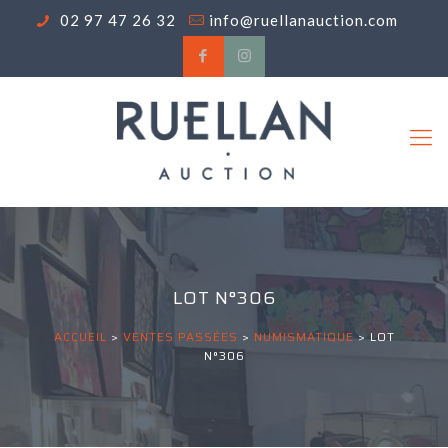
02 97 47 26 32
info@ruellanauction.com
LOT N°306
ACCUEIL
>
VENTES PASSÉES
>
NUMISMATIQUE
>
LOT
N°306