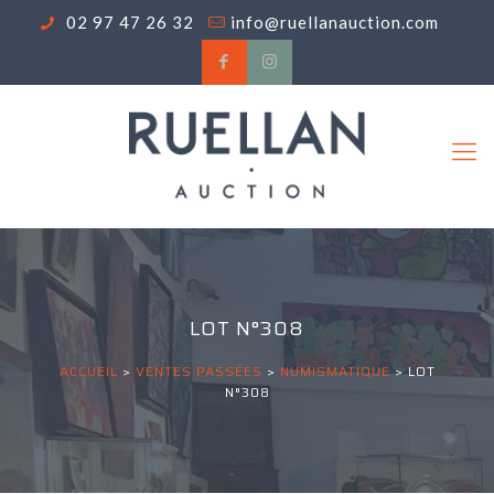
02 97 47 26 32
info@ruellanauction.com
LOT N°308
ACCUEIL
>
VENTES PASSÉES
>
NUMISMATIQUE
>
LOT
N°308