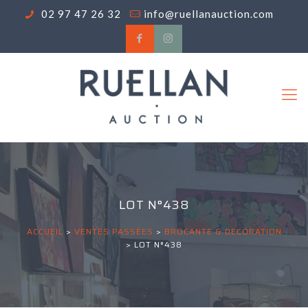
02 97 47 26 32
info@ruellanauction.com
LOT N°438
ACCUEIL
>
VENTES PASSÉES
>
BROCANTE & DECORATION
>
LOT N°438