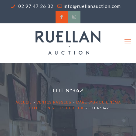
02 97 47 26 32
info@ruellanauction.com
LOT N°342
ACCUEIL
>
VENTES PASSÉES
>
L'ÂGE D'OR DU CINÉMA
COLLECTION GILLES DURIEUX
>
LOT N°342