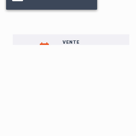
VENTE
mar. 12 novembre à 14h00
Liste de vente
EXPO
Uniquement à Paris
Galerie des Orfèvres, 23 place Dauphine 75001
du 30 oct. au 11 nov.
tous les jours, de 11h à 19h
LOT N°342
UNE FEMME EST UNE FEMME
(1961, Jean-Luc Godard )