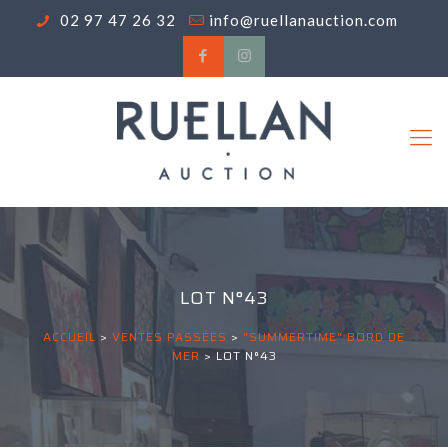
02 97 47 26 32
info@ruellanauction.com
LOT N°43
ACCUEIL
>
VENTES PASSÉES
>
"SUMMERTIME" BORD DE
MER
>
LOT N°43