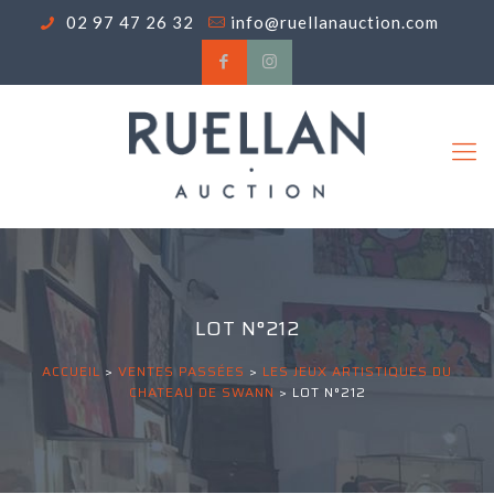
02 97 47 26 32
info@ruellanauction.com
LOT N°212
ACCUEIL
>
VENTES PASSÉES
>
LES JEUX ARTISTIQUES DU
CHATEAU DE SWANN
>
LOT N°212