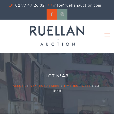
02 97 47 26 32
info@ruellanauction.com
LOT N°48
ACCUEIL
>
VENTES PASSÉES
>
TIMBRES-POSTE
>
LOT
N°48