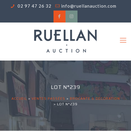
02 97 47 26 32
info@ruellanauction.com
LOT N°239
ACCUEIL
>
VENTES PASSÉES
>
BROCANTE & DECORATION
>
LOT N°239