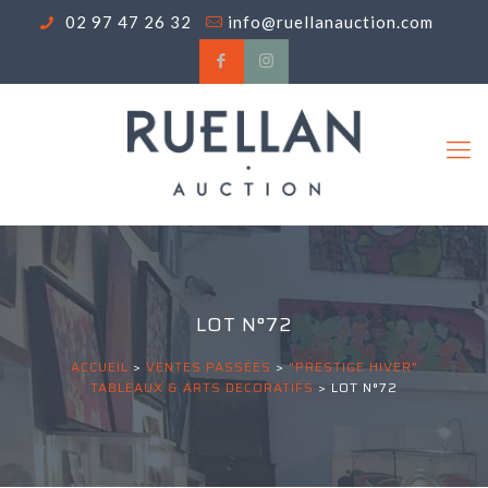
02 97 47 26 32
info@ruellanauction.com
LOT N°72
ACCUEIL
>
VENTES PASSÉES
>
"PRESTIGE HIVER"
TABLEAUX & ARTS DECORATIFS
>
LOT N°72