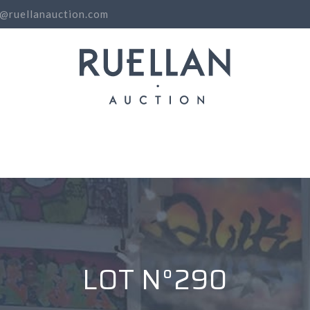
o@ruellanauction.com
N
LOT N°290