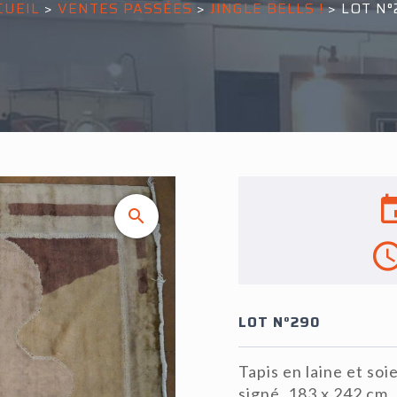
CUEIL
>
VENTES PASSÉES
>
JINGLE BELLS !
>
LOT N°
LOT N°290
Tapis en laine et soi
signé, 183 x 242 cm