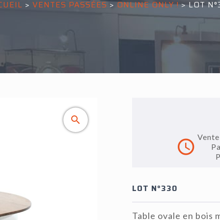
CUEIL
>
VENTES PASSÉES
>
ONLINE ONLY !
>
LOT N°
Vente
Pa
P
LOT N°330
Table ovale en bois 