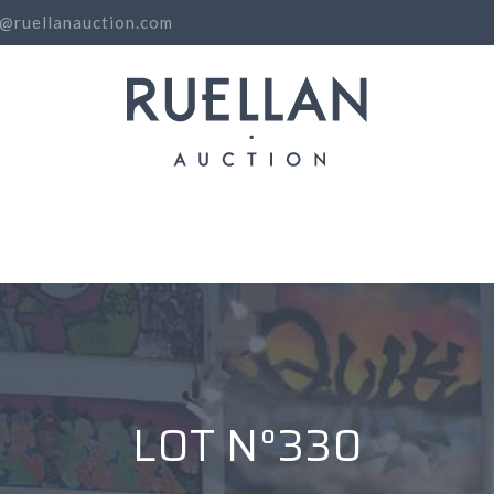
o@ruellanauction.com
N
LOT N°330