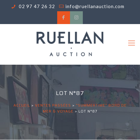
02 97 47 26 32
info@ruellanauction.com
LOT N°87
ACCUEIL
>
VENTES PASSÉES
>
"SUMMERTIME" BORD DE
MER & VOYAGE
>
LOT N°87