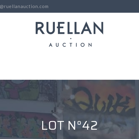
o@ruellanauction.com
N
LOT N°42