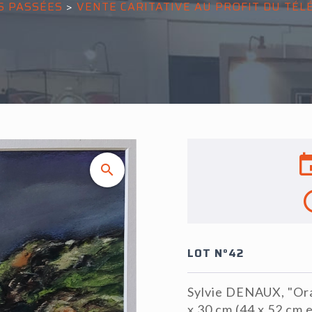
S PASSÉES
>
VENTE CARITATIVE AU PROFIT DU TÉ
LOT N°42
Sylvie DENAUX, "Orag
x 30 cm (44 x 52 cm 