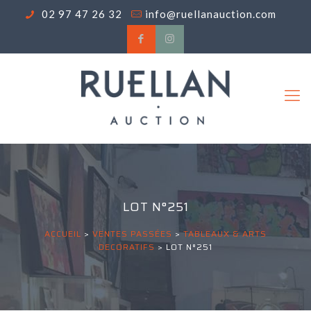
02 97 47 26 32
info@ruellanauction.com
LOT N°251
ACCUEIL
>
VENTES PASSÉES
>
TABLEAUX & ARTS
DECORATIFS
>
LOT N°251