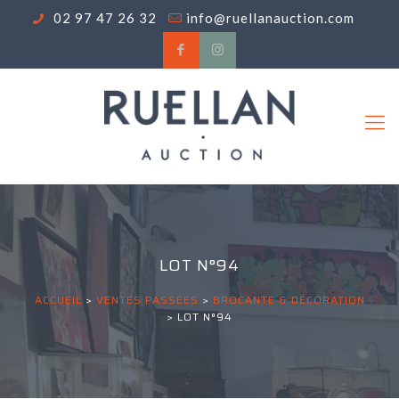
02 97 47 26 32
info@ruellanauction.com
LOT N°94
ACCUEIL
>
VENTES PASSÉES
>
BROCANTE & DÉCORATION
>
LOT N°94