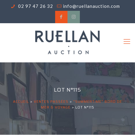
02 97 47 26 32
info@ruellanauction.com
LOT N°115
ACCUEIL
>
VENTES PASSÉES
>
"SUMMERTIME" BORD DE
MER & VOYAGE
>
LOT N°115