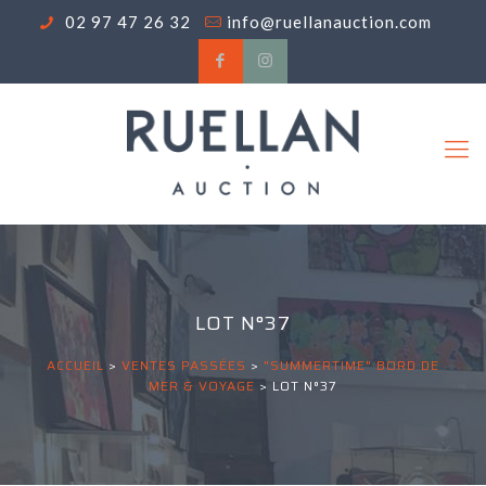
02 97 47 26 32
info@ruellanauction.com
LOT N°37
ACCUEIL
>
VENTES PASSÉES
>
"SUMMERTIME" BORD DE
MER & VOYAGE
>
LOT N°37