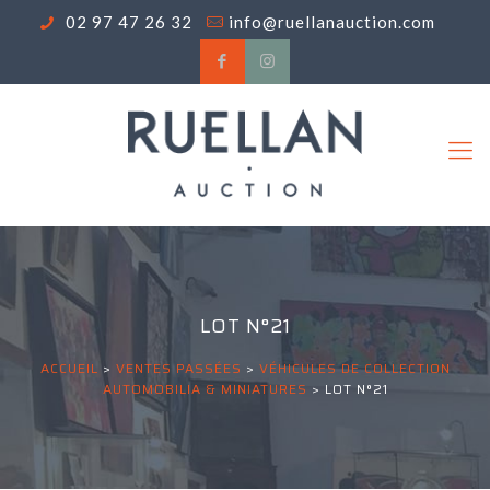
02 97 47 26 32
info@ruellanauction.com
LOT N°21
ACCUEIL
>
VENTES PASSÉES
>
VÉHICULES DE COLLECTION
AUTOMOBILIA & MINIATURES
>
LOT N°21