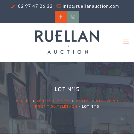
02 97 47 26 32
info@ruellanauction.com
LOT N°15
ACCUEIL
>
VENTES PASSÉES
>
VENTE CARITATIVE AU
PROFIT DU TÉLÉTHON
>
LOT N°15