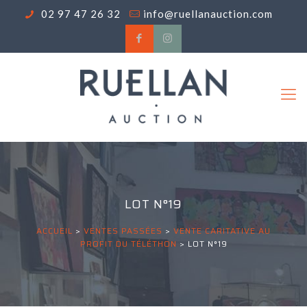
02 97 47 26 32
info@ruellanauction.com
LOT N°19
ACCUEIL
>
VENTES PASSÉES
>
VENTE CARITATIVE AU
PROFIT DU TÉLÉTHON
>
LOT N°19