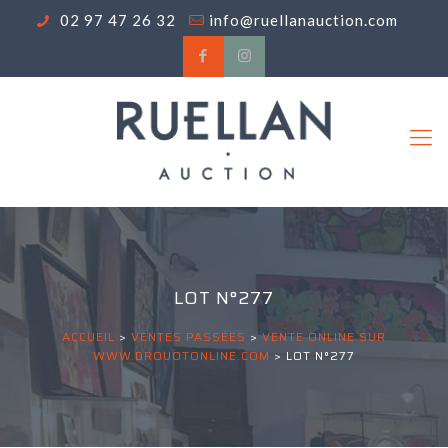
02 97 47 26 32
info@ruellanauction.com
LOT N°277
ACCUEIL
>
VENTES PASSÉES
>
VENTE ONLINE SUR
WWW.DROUOTONLINE.COM
>
LOT N°277