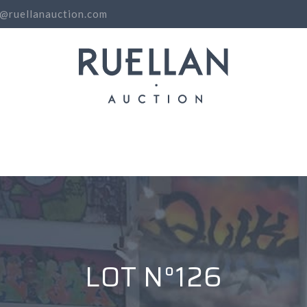
o@ruellanauction.com
N
LOT N°126