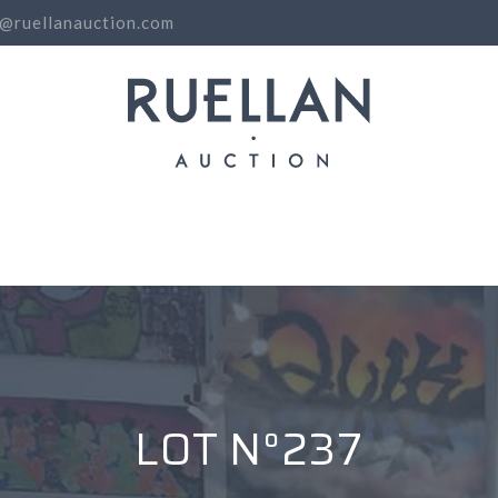
o@ruellanauction.com
N
LOT N°237