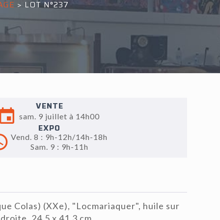
AGE
>
LOT N°237
VENTE
sam. 9 juillet à 14h00
EXPO
Vend. 8 : 9h-12h/14h-18h
Sam. 9 : 9h-11h
e Colas) (XXe), "Locmariaquer", huile sur
 droite, 24.5 x 41.3 cm.