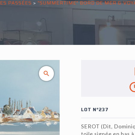
ES PASSÉES
>
"SUMMERTIME" BORD DE MER & VOY
LOT N°237
SEROT (Dit, Dominiqu
toile signée en bas à