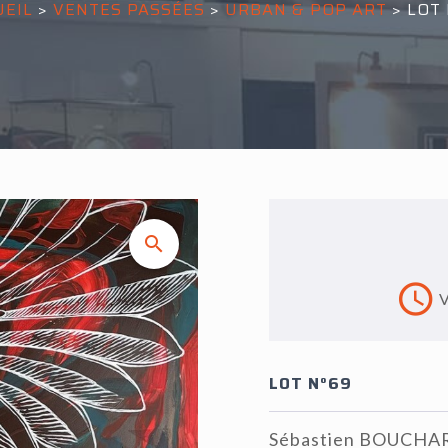
UEIL
>
VENTES PASSÉES
>
URBAN & POP ART
>
LOT 
V
LOT N°69
Sébastien BOUCHARD