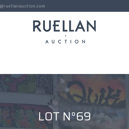
o@ruellanauction.com
N
LOT N°69