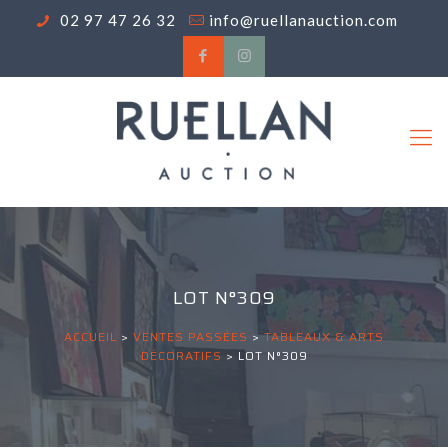
02 97 47 26 32
info@ruellanauction.com
LOT N°309
ACCUEIL
>
VENTES PASSÉES
>
TABLEAUX & ARTS
DÉCORATIFS
>
LOT N°309