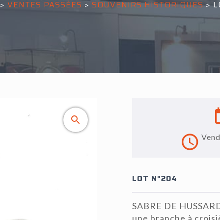
>
VENTES PASSÉES
>
SOUVENIRS HISTORIQUES
>
L
Vend
LOT N°204
SABRE DE HUSSARD 
une branche à croisi