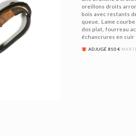
oreillons droits arr
bois avec restants de
queue. Lame courbe 
dos plat, fourreau ac
échancrures en cui
ADJUGÉ 810 €
MART