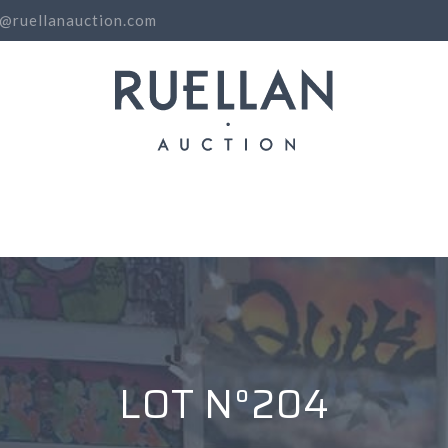
o@ruellanauction.com
N
LOT N°204