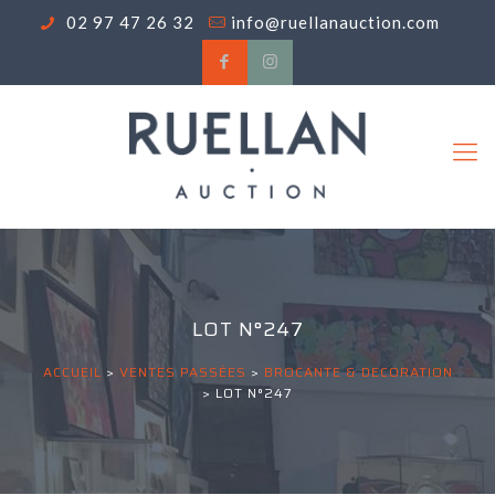
02 97 47 26 32
info@ruellanauction.com
LOT N°247
ACCUEIL
>
VENTES PASSÉES
>
BROCANTE & DECORATION
>
LOT N°247