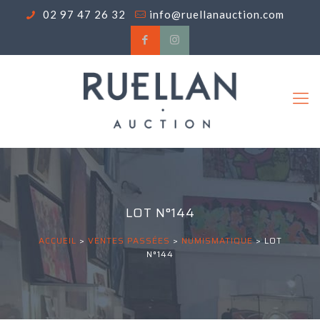
02 97 47 26 32
info@ruellanauction.com
LOT N°144
ACCUEIL
>
VENTES PASSÉES
>
NUMISMATIQUE
>
LOT
N°144